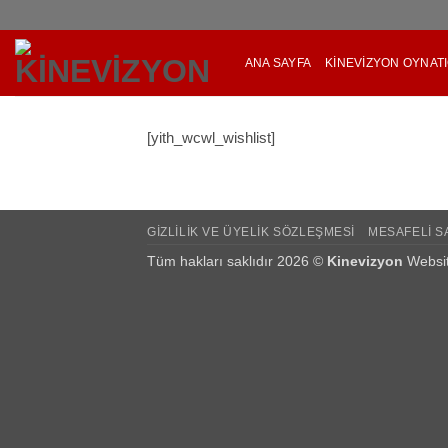
İçeriğe
atla
ANA SAYFA
KINEVIZYON OYNATI
[yith_wcwl_wishlist]
GIZLILIK VE ÜYELIK SÖZLEŞMESI
MESAFELI S
Tüm hakları saklıdır 2026 ©
Kinevizyon
Websit