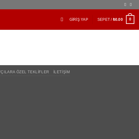
0
GIRIŞ YAP
SEPET /
₺
0.00
ÇILARA ÖZEL TEKLIFLER
İLETIŞIM