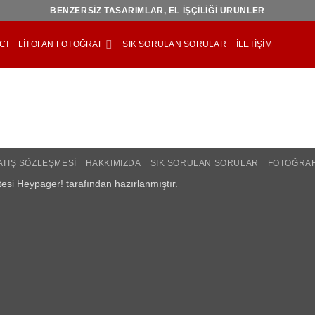
BENZERSİZ TASARIMLAR, EL İŞÇİLİĞİ ÜRÜNLER
CI
LITOFAN FOTOĞRAF
SIK SORULAN SORULAR
İLETIŞIM
ATIŞ SÖZLEŞMESI
HAKKIMIZDA
SIK SORULAN SORULAR
FOTOĞRAF
esi
Heypager! tarafından hazırlanmıştır.