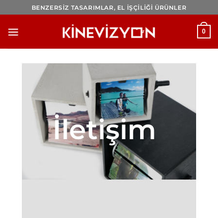
İçeriğe
BENZERSİZ TASARIMLAR, EL İŞÇİLİĞİ ÜRÜNLER
atla
0
İletişim