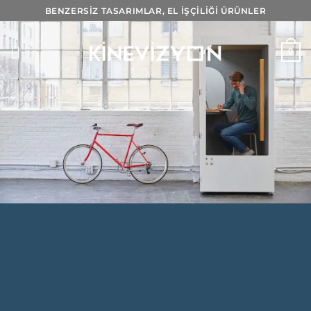
İçeriğe
BENZERSİZ TASARIMLAR, EL İŞÇİLİĞİ ÜRÜNLER
atla
0