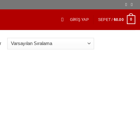
0
GIRIŞ YAP
SEPET /
₺
0.00
r