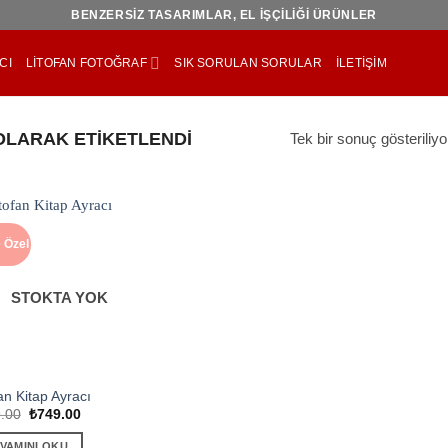
BENZERSİZ TASARIMLAR, EL İŞÇİLİĞİ ÜRÜNLER
CI
LITOFAN FOTOĞRAF
SIK SORULAN SORULAR
İLETIŞIM
OLARAK ETIKETLENDI
Tek bir sonuç gösteriliyo
 Özel
STOKTA YOK
an Kitap Ayracı
Orijinal
Şu
.00
₺
749.00
fiyat:
andaki
₺999.00.
fiyat:
VAMINI OKU