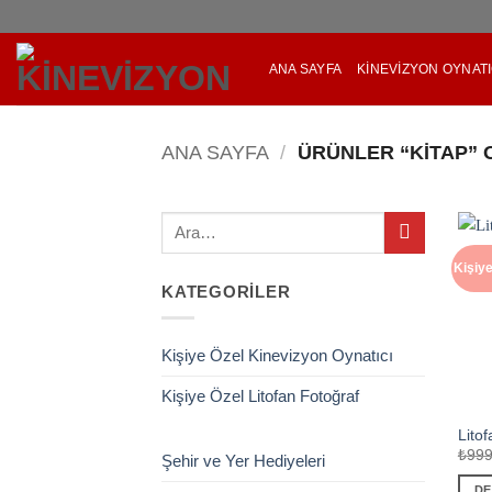
İçeriğe
atla
ANA SAYFA
KINEVIZYON OYNATI
ANA SAYFA
/
ÜRÜNLER “KITAP” 
Ara:
Kişiye
KATEGORILER
Kişiye Özel Kinevizyon Oynatıcı
Kişiye Özel Litofan Fotoğraf
Litof
₺
999
Şehir ve Yer Hediyeleri
DE