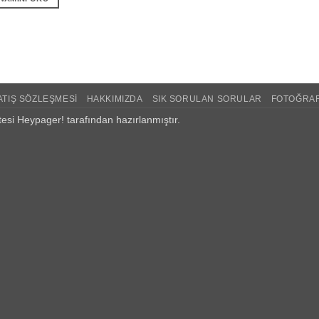
₺749.00.
ATIŞ SÖZLEŞMESI
HAKKIMIZDA
SIK SORULAN SORULAR
FOTOĞRAF
esi
Heypager! tarafından hazırlanmıştır.