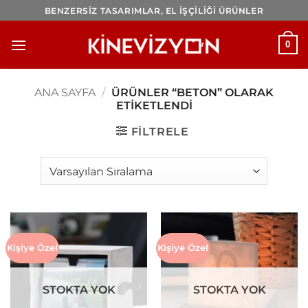
İçeriğe
BENZERSİZ TASARIMLAR, EL İŞÇİLİĞİ ÜRÜNLER
atla
0
ANA SAYFA
/
ÜRÜNLER “BETON” OLARAK
ETIKETLENDI
FILTRELE
Kişiye Özel
Kişiye Özel
STOKTA YOK
STOKTA YOK