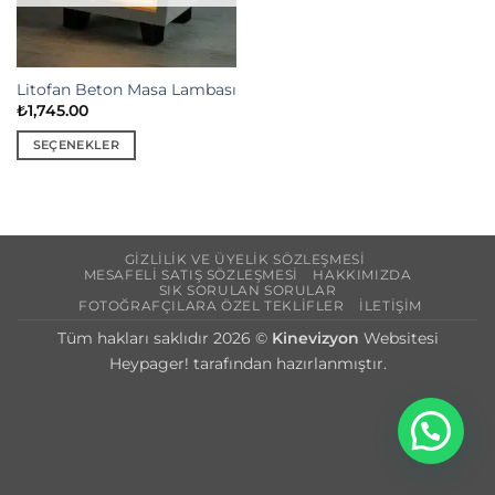
Litofan Beton Masa Lambası
₺
1,745.00
SEÇENEKLER
Bu
ürünün
birden
fazla
GIZLILIK VE ÜYELIK SÖZLEŞMESI
varyasyonu
MESAFELI SATIŞ SÖZLEŞMESI
HAKKIMIZDA
var.
SIK SORULAN SORULAR
FOTOĞRAFÇILARA ÖZEL TEKLIFLER
İLETIŞIM
Seçenekler
ürün
Tüm hakları saklıdır 2026 ©
Kinevizyon
Websitesi
sayfasından
Heypager! tarafından hazırlanmıştır.
seçilebilir