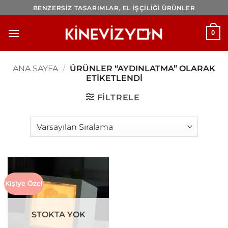
İçeriğe
BENZERSİZ TASARIMLAR, EL İŞÇİLİĞİ ÜRÜNLER
atla
0
ANA SAYFA
/
ÜRÜNLER “AYDINLATMA” OLARAK
ETIKETLENDI
FILTRELE
Kişiye Özel
STOKTA YOK