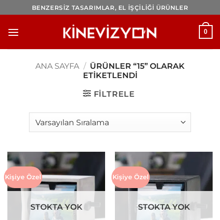
İçeriğe
BENZERSİZ TASARIMLAR, EL İŞÇİLİĞİ ÜRÜNLER
atla
0
ANA SAYFA
/
ÜRÜNLER “15” OLARAK
ETIKETLENDI
FILTRELE
Kişiye Özel
Kişiye Özel
STOKTA YOK
STOKTA YOK