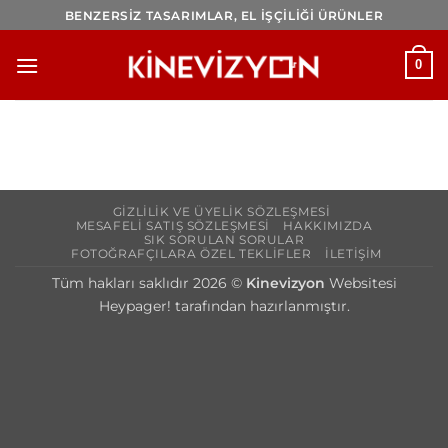
İçeriğe
BENZERSİZ TASARIMLAR, EL İŞÇİLİĞİ ÜRÜNLER
atla
0
GIZLILIK VE ÜYELIK SÖZLEŞMESI
MESAFELI SATIŞ SÖZLEŞMESI
HAKKIMIZDA
SIK SORULAN SORULAR
FOTOĞRAFÇILARA ÖZEL TEKLIFLER
İLETIŞIM
Tüm hakları saklıdır 2026 ©
Kinevizyon
Websitesi
Heypager! tarafından hazırlanmıştır.